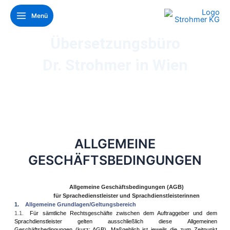
Zum
Main
Menü
Inhalt
Menu
springen
Übersetzungsbüro
Dr. Strohmer in Wien
ALLGEMEINE
GESCHÄFTSBEDINGUNGEN
Allgemeine Geschäftsbedingungen (AGB)
für Sprachedienstleister und Sprachdienstleisterinnen
1.
Allgemeine Grundlagen/Geltungsbereich
1.1.
Für sämtliche Rechtsgeschäfte zwischen dem Auftraggeber und dem
Sprachdienstleister gelten ausschließlich diese Allgemeinen
Geschäftsbedingungen (kurz: AGB). Maßgeblich ist jeweils die zum Zeitpunkt