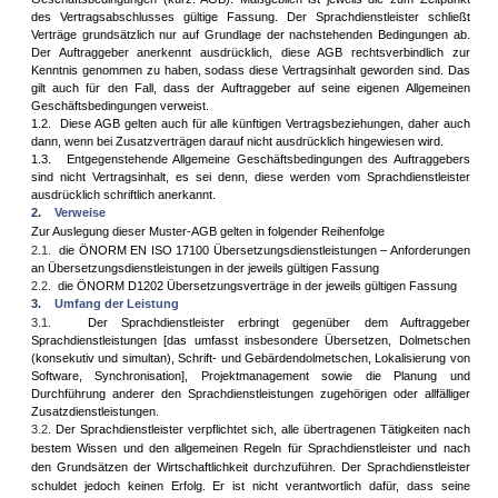
des Vertragsabschlusses gültige Fassung. Der Sprachdienstleister schließt
Verträge grundsätzlich nur auf Grundlage der nachstehenden Bedingungen ab.
Der Auftraggeber anerkennt ausdrücklich, diese AGB rechtsverbindlich zur
Kenntnis genommen zu haben, sodass diese Vertragsinhalt geworden sind. Das
gilt auch für den Fall, dass der Auftraggeber auf seine eigenen Allgemeinen
Geschäftsbedingungen verweist.
1.2.
Diese AGB gelten auch für alle künftigen Vertragsbeziehungen, daher auch
dann, wenn bei Zusatzverträgen darauf nicht ausdrücklich hingewiesen wird.
1.3.
Entgegenstehende Allgemeine Geschäftsbedingungen des Auftraggebers
sind nicht Vertragsinhalt, es sei denn, diese werden vom Sprachdienstleister
ausdrücklich schriftlich anerkannt.
2.
Verweise
Zur Auslegung dieser Muster-AGB gelten in folgender Reihenfolge
2.1.
die ÖNORM EN ISO 17100 Übersetzungsdienstleistungen – Anforderungen
an Übersetzungsdienstleistungen in der jeweils gültigen Fassung
2.2.
die ÖNORM D1202 Übersetzungsverträge in der jeweils gültigen Fassung
3.
Umfang der Leistung
3.1.
Der Sprachdienstleister erbringt gegenüber dem Auftraggeber
Sprachdienstleistungen [das umfasst insbesondere Übersetzen, Dolmetschen
(konsekutiv und simultan), Schrift- und Gebärdendolmetschen, Lokalisierung von
Software, Synchronisation], Projektmanagement sowie die Planung und
Durchführung anderer den Sprachdienstleistungen zugehörigen oder allfälliger
Zusatzdienstleistungen.
3.2.
Der Sprachdienstleister verpflichtet sich, alle übertragenen Tätigkeiten nach
bestem Wissen und den allgemeinen Regeln für Sprachdienstleister und nach
den Grundsätzen der Wirtschaftlichkeit durchzuführen. Der Sprachdienstleister
schuldet jedoch keinen Erfolg. Er ist nicht verantwortlich dafür, dass seine