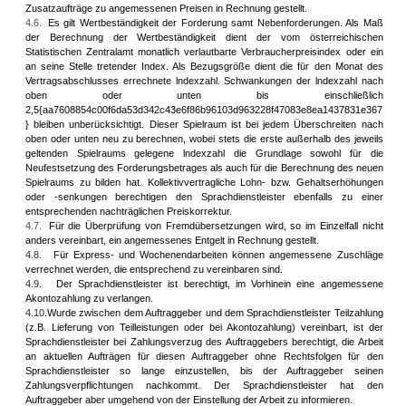
Zusatzaufträge zu angemessenen Preisen in Rechnung gestellt.
4.6.
Es gilt Wertbeständigkeit der Forderung samt Nebenforderungen. Als Maß
der Berechnung der Wertbeständigkeit dient der vom österreichischen
Statistischen Zentralamt monatlich verlautbarte Verbraucherpreisindex oder ein
an seine Stelle tretender Index. Als Bezugsgröße dient die für den Monat des
Vertragsabschlusses errechnete lndexzahl. Schwankungen der lndexzahl nach
oben oder unten bis einschließlich
2,5{aa7608854c00f6da53d342c43e6f86b96103d963228f47083e8ea1437831e367
} bleiben unberücksichtigt. Dieser Spielraum ist bei jedem Überschreiten nach
oben oder unten neu zu berechnen, wobei stets die erste außerhalb des jeweils
geltenden Spielraums gelegene lndexzahl die Grundlage sowohl für die
Neufestsetzung des Forderungsbetrages als auch für die Berechnung des neuen
Spielraums zu bilden hat. Kollektivvertragliche Lohn- bzw. Gehaltserhöhungen
oder -senkungen berechtigen den Sprachdienstleister ebenfalls zu einer
entsprechenden nachträglichen Preiskorrektur.
4.7.
Für die Überprüfung von Fremdübersetzungen wird, so im Einzelfall nicht
anders vereinbart, ein angemessenes Entgelt in Rechnung gestellt.
4.8.
Für Express- und Wochenendarbeiten können angemessene Zuschläge
verrechnet werden, die entsprechend zu vereinbaren sind.
4.9.
Der Sprachdienstleister ist berechtigt, im Vorhinein eine angemessene
Akontozahlung zu verlangen.
4.10.
Wurde zwischen dem Auftraggeber und dem Sprachdienstleister Teilzahlung
(z.B. Lieferung von Teilleistungen oder bei Akontozahlung) vereinbart, ist der
Sprachdienstleister bei Zahlungsverzug des Auftraggebers berechtigt, die Arbeit
an aktuellen Aufträgen für diesen Auftraggeber ohne Rechtsfolgen für den
Sprachdienstleister so lange einzustellen, bis der Auftraggeber seinen
Zahlungsverpflichtungen nachkommt. Der Sprachdienstleister hat den
Auftraggeber aber umgehend von der Einstellung der Arbeit zu informieren.