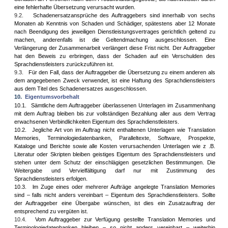
eine fehlerhafte Übersetzung verursacht wurden.
9.2.
Schadenersatzansprüche des Auftraggebers sind innerhalb von sechs
Monaten ab Kenntnis von Schaden und Schädiger, spätestens aber 12 Monate
nach Beendigung des jeweiligen Dienstleistungsvertrages gerichtlich geltend zu
machen, anderenfalls ist die Geltendmachung ausgeschlossen. Eine
Verlängerung der Zusammenarbeit verlängert diese Frist nicht. Der Auftraggeber
hat den Beweis zu erbringen, dass der Schaden auf ein Verschulden des
Sprachdienstleisters zurückzuführen ist.
9.3.
Für den Fall, dass der Auftraggeber die Übersetzung zu einem anderen als
dem angegebenen Zweck verwendet, ist eine Haftung des Sprachdienstleisters
aus dem Titel des Schadenersatzes ausgeschlossen.
10.
Eigentumsvorbehalt
10.1.
Sämtliche dem Auftraggeber überlassenen Unterlagen im Zusammenhang
mit dem Auftrag bleiben bis zur vollständigen Bezahlung aller aus dem Vertrag
erwachsenen Verbindlichkeiten Eigentum des Sprachdienstleisters.
10.2.
Jegliche Art von im Auftrag nicht enthaltenen Unterlagen wie Translation
Memories, Terminologiedatenbanken, Paralleltexte, Software, Prospekte,
Kataloge und Berichte sowie alle Kosten verursachenden Unterlagen wie z .B.
Literatur oder Skripten bleiben geistiges Eigentum des Sprachdienstleisters und
stehen unter dem Schutz der einschlägigen gesetzlichen Bestimmungen. Die
Weitergabe und Vervielfältigung darf nur mit Zustimmung des
Sprachdienstleisters erfolgen.
10.3.
lm Zuge eines oder mehrerer Aufträge angelegte Translation Memories
sind – falls nicht anders vereinbart – Eigentum des Sprachdienstleisters. Sollte
der Auftraggeber eine Übergabe wünschen, ist dies ein Zusatzauftrag der
entsprechend zu vergüten ist.
10.4.
Vom Auftraggeber zur Verfügung gestellte Translation Memories und
Terminologiedatenbanken bleiben – so nicht anders vereinbart – weiterhin