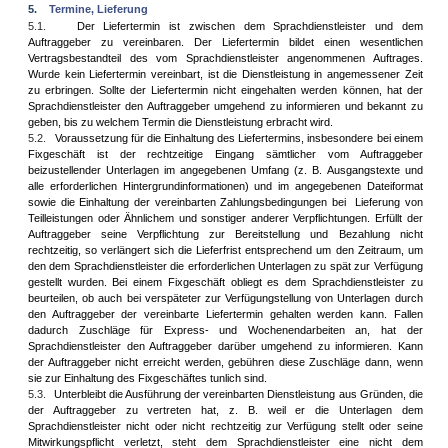
5.
Termine, Lieferung
5.1.
Der Liefertermin ist zwischen dem Sprachdienstleister und dem
Auftraggeber zu vereinbaren. Der Liefertermin bildet einen wesentlichen
Vertragsbestandteil des vom Sprachdienstleister angenommenen Auftrages.
Wurde kein Liefertermin vereinbart, ist die Dienstleistung in angemessener Zeit
zu erbringen. Sollte der Liefertermin nicht eingehalten werden können, hat der
Sprachdienstleister den Auftraggeber umgehend zu informieren und bekannt zu
geben, bis zu welchem Termin die Dienstleistung erbracht wird.
5.2.
Voraussetzung für die Einhaltung des Liefertermins, insbesondere bei einem
Fixgeschäft ist der rechtzeitige Eingang sämtlicher vom Auftraggeber
beizustellender Unterlagen im angegebenen Umfang (z. B. Ausgangstexte und
alle erforderlichen Hintergrundinformationen) und im angegebenen Dateiformat
sowie die Einhaltung der vereinbarten Zahlungsbedingungen bei Lieferung von
Teilleistungen oder Ähnlichem und sonstiger anderer Verpflichtungen. Erfüllt der
Auftraggeber seine Verpflichtung zur Bereitstellung und Bezahlung nicht
rechtzeitig, so verlängert sich die Lieferfrist entsprechend um den Zeitraum, um
den dem Sprachdienstleister die erforderlichen Unterlagen zu spät zur Verfügung
gestellt wurden. Bei einem Fixgeschäft obliegt es dem Sprachdienstleister zu
beurteilen, ob auch bei verspäteter zur Verfügungstellung von Unterlagen durch
den Auftraggeber der vereinbarte Liefertermin gehalten werden kann. Fallen
dadurch Zuschläge für Express- und Wochenendarbeiten an, hat der
Sprachdienstleister den Auftraggeber darüber umgehend zu informieren. Kann
der Auftraggeber nicht erreicht werden, gebühren diese Zuschläge dann, wenn
sie zur Einhaltung des Fixgeschäftes tunlich sind.
5.3.
Unterbleibt die Ausführung der vereinbarten Dienstleistung aus Gründen, die
der Auftraggeber zu vertreten hat, z. B. weil er die Unterlagen dem
Sprachdienstleister nicht oder nicht rechtzeitig zur Verfügung stellt oder seine
Mitwirkungspflicht verletzt, steht dem Sprachdienstleister eine nicht dem