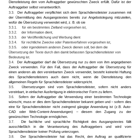
Dienstleistung den vom Auftraggeber gewünschten Zweck erfüllt. Dafür ist der
Auftraggeber selbst verantwortlich
.
3.3.
Der Auftraggeber verpflichtet sich dem Sprachdienstleister zusammen mit
der Übermittlung des Ausgangstextes bereits zur Angebotslegung mitzuteilen,
wofür die Übersetzung verwendet wird, z. B. ob sie
3.3.1.
für
ein bestimmtes Zielland vorgesehen ist,
3.3.2.
der Information dient,
3.3.3.
der Veröffentlichung und Werbung dient
3.3.4.
für rechtliche Zwecke oder Patentverfahren vorgesehen ist,
3.3.5.
oder irgendeinem anderen Zweck dienen soll, bei dem die
Übersetzung der Texte durch den damit befassten Sprachdienstleister von
Bedeutung ist.
3.4.
Der Auftraggeber darf die Übersetzung nur zu dem von ihm angegebenen
Zweck verwenden. Für den Fall, dass der Auftraggeber die Übersetzung für
einen anderen als den vereinbarten Zweck verwendet, besteht keinerlei Haftung
des Sprachdienstleisters auch dann nicht, wenn die Dienstleistung den
allgemeinen Regeln für Sprachdienstleister widerspricht.
3.5.
Übersetzungen sind vom Sprachdienstleister, sofern nicht anders
vereinbart, in einfacher Ausfertigung in elektronischer Form zu liefern.
3.6.
Sofern der Auftraggeber die Verwendung einer bestimmten Technologie
wünscht, muss er dies dem Sprachdienstleister bekannt geben und – sofern dies
eine für Sprachdienstleister nicht zwingend gängige Anwendung ist (z.B. Auto-
CAD oder Web-Content-Anwendungen) – diesem den Zugang zu der
gewünschten Technologie ermöglichen.
3.7.
Die fachliche und sprachliche Richtigkeit des Ausgangstextes fällt
ausschließlich in die Verantwortung des Auftraggebers und wird vom
Sprachdienstleister keiner Prüfung unterzogen.
3.8.
Der Sprachdienstleister hat das Recht, den Auftrag an qualifizierte