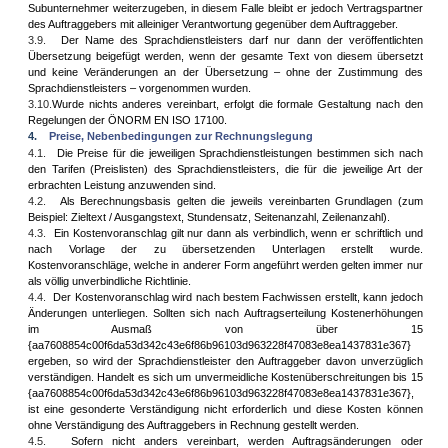
Subunternehmer weiterzugeben, in diesem Falle bleibt er jedoch Vertragspartner
des Auftraggebers mit alleiniger Verantwortung gegenüber dem Auftraggeber.
3.9.
Der Name des Sprachdienstleisters darf nur dann der veröffentlichten
Übersetzung beigefügt werden, wenn der gesamte Text von diesem übersetzt
und keine Veränderungen an der Übersetzung – ohne der Zustimmung des
Sprachdienstleisters – vorgenommen wurden.
3.10.
Wurde nichts anderes vereinbart, erfolgt die formale Gestaltung nach den
Regelungen der ÖNORM EN ISO 17100.
4.
Preise, Nebenbedingungen zur Rechnungslegung
4.1.
Die Preise für die jeweiligen Sprachdienstleistungen bestimmen sich nach
den Tarifen (Preislisten) des Sprachdienstleisters, die für die jeweilige Art der
erbrachten Leistung anzuwenden sind.
4.2.
Als Berechnungsbasis gelten die jeweils vereinbarten Grundlagen (zum
Beispiel: Zieltext / Ausgangstext, Stundensatz, Seitenanzahl, Zeilenanzahl).
4.3.
Ein Kostenvoranschlag gilt nur dann als verbindlich, wenn er schriftlich und
nach Vorlage der zu übersetzenden Unterlagen erstellt wurde.
Kostenvoranschläge, welche in anderer Form angeführt werden gelten immer nur
als völlig unverbindliche Richtlinie.
4.4.
Der Kostenvoranschlag wird nach bestem Fachwissen erstellt, kann jedoch
Änderungen unterliegen. Sollten sich nach Auftragserteilung Kostenerhöhungen
im Ausmaß von über 15
{aa7608854c00f6da53d342c43e6f86b96103d963228f47083e8ea1437831e367}
ergeben, so wird der Sprachdienstleister den Auftraggeber davon unverzüglich
verständigen. Handelt es sich um unvermeidliche Kostenüberschreitungen bis 15
{aa7608854c00f6da53d342c43e6f86b96103d963228f47083e8ea1437831e367},
ist eine gesonderte Verständigung nicht erforderlich und diese Kosten können
ohne Verständigung des Auftraggebers in Rechnung gestellt werden.
4.5.
Sofern nicht anders vereinbart, werden Auftragsänderungen oder