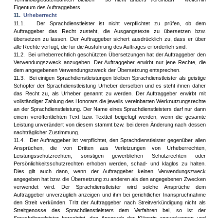
Eigentum des Auftraggebers.
11.
Urheberrecht
11.1.
Der Sprachdienstleister ist nicht verpflichtet zu prüfen, ob dem
Auftraggeber das Recht zusteht, die Ausgangstexte zu übersetzen bzw.
übersetzen zu lassen. Der Auftraggeber sichert ausdrücklich zu, dass er über
alle Rechte verfügt, die für die Ausführung des Auftrages erforderlich sind.
11.2.
Bei urheberrechtlich geschützten Übersetzungen hat der Auftraggeber den
Verwendungszweck anzugeben. Der Auftraggeber erwirbt nur jene Rechte, die
dem angegebenen Verwendungszweck der Übersetzung entsprechen.
11.3.
Bei einigen Sprachdienstleistungen bleiben Sprachdienstleister als geistige
Schöpfer der Sprachdienstleistung Urheber derselben und es steht ihnen daher
das Recht zu, als Urheber genannt zu werden. Der Auftraggeber erwirbt mit
vollständiger Zahlung des Honorars die jeweils vereinbarten Werknutzungsrechte
an der Sprachdienstleistung. Der Name eines Sprachdienstleisters darf nur dann
einem veröffentlichten Text bzw. Textteil beigefügt werden, wenn die gesamte
Leistung unverändert von diesem stammt bzw. bei deren Änderung nach dessen
nachträglicher Zustimmung.
11.4.
Der Auftraggeber ist verpflichtet, den Sprachdienstleister gegenüber allen
Ansprüchen, die von Dritten aus Verletzungen von Urheberrechten,
Leistungsschutzrechten, sonstigen gewerblichen Schutzrechten oder
Persönlichkeitsschutzrechten erhoben werden, schad- und klaglos zu halten.
Dies gilt auch dann, wenn der Auftraggeber keinen Verwendungszweck
angegeben hat bzw. die Übersetzung zu anderen als den angegebenen Zwecken
verwendet wird. Der Sprachdienstleister wird solche Ansprüche dem
Auftraggeber unverzüglich anzeigen und ihm bei gerichtlicher Inanspruchnahme
den Streit verkünden. Tritt der Auftraggeber nach Streitverkündigung nicht als
Streitgenosse des Sprachdienstleisters dem Verfahren bei, so ist der