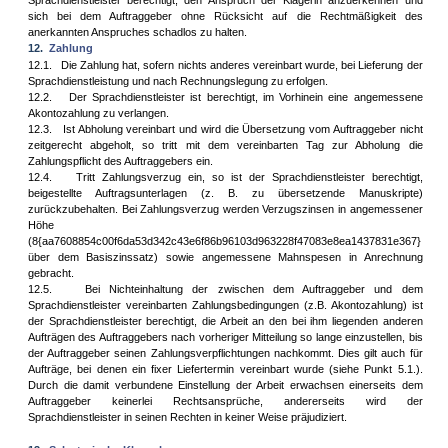
Sprachdienstleister berechtigt, den Anspruch der Klägerin anzuerkennen und
sich bei dem Auftraggeber ohne Rücksicht auf die Rechtmäßigkeit des
anerkannten Anspruches schadlos zu halten.
12.
Zahlung
12.1.
Die Zahlung hat, sofern nichts anderes vereinbart wurde, bei Lieferung der
Sprachdienstleistung und nach Rechnungslegung zu erfolgen.
12.2.
Der Sprachdienstleister ist berechtigt, im Vorhinein eine angemessene
Akontozahlung zu verlangen.
12.3.
Ist Abholung vereinbart und wird die Übersetzung vom Auftraggeber nicht
zeitgerecht abgeholt, so tritt mit dem vereinbarten Tag zur Abholung die
Zahlungspflicht des Auftraggebers ein.
12.4.
Tritt Zahlungsverzug ein, so ist der Sprachdienstleister berechtigt,
beigestellte Auftragsunterlagen (z. B. zu übersetzende Manuskripte)
zurückzubehalten. Bei Zahlungsverzug werden Verzugszinsen in angemessener
Höhe
(8{aa7608854c00f6da53d342c43e6f86b96103d963228f47083e8ea1437831e367}
über dem Basiszinssatz) sowie angemessene Mahnspesen in Anrechnung
gebracht.
12.5.
Bei Nichteinhaltung der zwischen dem Auftraggeber und dem
Sprachdienstleister vereinbarten Zahlungsbedingungen (z.B. Akontozahlung) ist
der Sprachdienstleister berechtigt, die Arbeit an den bei ihm liegenden anderen
Aufträgen des Auftraggebers nach vorheriger Mitteilung so lange einzustellen, bis
der Auftraggeber seinen Zahlungsverpflichtungen nachkommt. Dies gilt auch für
Aufträge, bei denen ein fixer Liefertermin vereinbart wurde (siehe Punkt 5.1.).
Durch die damit verbundene Einstellung der Arbeit erwachsen einerseits dem
Auftraggeber keinerlei Rechtsansprüche, andererseits wird der
Sprachdienstleister in seinen Rechten in keiner Weise präjudiziert.