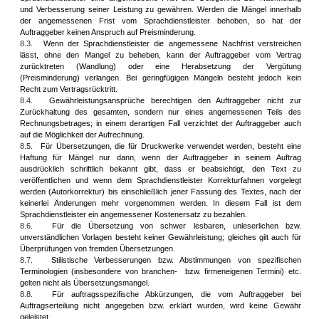
und Verbesserung seiner Leistung zu gewähren. Werden die Mängel innerhalb
der angemessenen Frist vom Sprachdienstleister behoben, so hat der
Auftraggeber keinen Anspruch auf Preisminderung.
8.3.
Wenn der Sprachdienstleister die angemessene Nachfrist verstreichen
lässt, ohne den Mangel zu beheben, kann der Auftraggeber vom Vertrag
zurücktreten (Wandlung) oder eine Herabsetzung der Vergütung
(Preisminderung) verlangen. Bei geringfügigen Mängeln besteht jedoch kein
Recht zum Vertragsrücktritt.
8.4.
Gewährleistungsansprüche berechtigen den Auftraggeber nicht zur
Zurückhaltung des gesamten, sondern nur eines angemessenen Teils des
Rechnungsbetrages; in einem derartigen Fall verzichtet der Auftraggeber auch
auf die Möglichkeit der Aufrechnung.
8.5.
Für Übersetzungen, die für Druckwerke verwendet werden, besteht eine
Haftung für Mängel nur dann, wenn der Auftraggeber in seinem Auftrag
ausdrücklich schriftlich bekannt gibt, dass er beabsichtigt, den Text zu
veröffentlichen und wenn dem Sprachdienstleister Korrekturfahnen vorgelegt
werden (Autorkorrektur) bis einschließlich jener Fassung des Textes, nach der
keinerlei Änderungen mehr vorgenommen werden. In diesem Fall ist dem
Sprachdienstleister ein angemessener Kostenersatz zu bezahlen.
8.6.
Für die Übersetzung von schwer lesbaren, unleserlichen bzw.
unverständlichen Vorlagen besteht keiner Gewährleistung; gleiches gilt auch für
Überprüfungen von fremden Übersetzungen
.
8.7.
Stilistische Verbesserungen bzw. Abstimmungen von spezifischen
Terminologien (insbesondere von branchen- bzw. firmeneigenen Termini) etc.
gelten nicht als Übersetzungsmangel.
8.8.
Für auftragsspezifische Abkürzungen, die vom Auftraggeber bei
Auftragserteilung nicht angegeben bzw. erklärt wurden, wird keine Gewähr
geleistet.