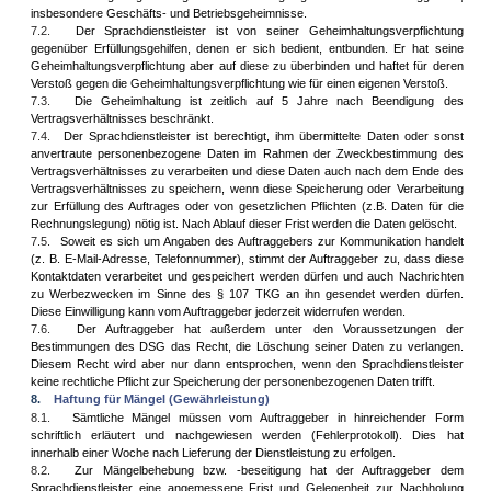
insbesondere Geschäfts- und Betriebsgeheimnisse.
7.2.
Der Sprachdienstleister ist von seiner Geheimhaltungsverpflichtung
gegenüber Erfüllungsgehilfen, denen er sich bedient, entbunden. Er hat seine
Geheimhaltungsverpflichtung aber auf diese zu überbinden und haftet für deren
Verstoß gegen die Geheimhaltungsverpflichtung wie für einen eigenen Verstoß.
7.3.
Die Geheimhaltung ist zeitlich auf 5 Jahre nach Beendigung des
Vertragsverhältnisses beschränkt.
7.4.
Der Sprachdienstleister ist berechtigt, ihm übermittelte Daten oder sonst
anvertraute personenbezogene Daten im Rahmen der Zweckbestimmung des
Vertragsverhältnisses zu verarbeiten und diese Daten auch nach dem Ende des
Vertragsverhältnisses zu speichern, wenn diese Speicherung oder Verarbeitung
zur Erfüllung des Auftrages oder von gesetzlichen Pflichten (z.B. Daten für die
Rechnungslegung) nötig ist. Nach Ablauf dieser Frist werden die Daten gelöscht.
7.5.
Soweit es sich um Angaben des Auftraggebers zur Kommunikation handelt
(z. B. E-Mail-Adresse, Telefonnummer), stimmt der Auftraggeber zu, dass diese
Kontaktdaten verarbeitet und gespeichert werden dürfen und auch Nachrichten
zu Werbezwecken im Sinne des § 107 TKG an ihn gesendet werden dürfen.
Diese Einwilligung kann vom Auftraggeber jederzeit widerrufen werden.
7.6.
Der Auftraggeber hat außerdem unter den Voraussetzungen der
Bestimmungen des DSG das Recht, die Löschung seiner Daten zu verlangen.
Diesem Recht wird aber nur dann entsprochen, wenn den Sprachdienstleister
keine rechtliche Pflicht zur Speicherung der personenbezogenen Daten trifft.
8.
Haftung für Mängel (Gewährleistung)
8.1.
Sämtliche Mängel müssen vom Auftraggeber in hinreichender Form
schriftlich erläutert und nachgewiesen werden (Fehlerprotokoll). Dies hat
innerhalb einer Woche nach Lieferung der Dienstleistung zu erfolgen.
8.2.
Zur Mängelbehebung bzw. -beseitigung hat der Auftraggeber dem
Sprachdienstleister eine angemessene Frist und Gelegenheit zur Nachholung