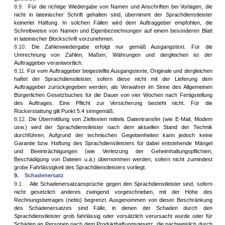
8.9.
Für die richtige Wiedergabe von Namen und Anschriften bei Vorlagen, die
nicht in lateinischer Schrift gehalten sind, übernimmt der Sprachdienstleister
keinerlei Haftung. In solchen Fällen wird dem Auftraggeber empfohlen, die
Schreibweise von Namen und Eigenbezeichnungen auf einem besonderen Blatt
in lateinischer Blockschrift vorzunehmen.
8.10.
Die Zahlenwiedergabe erfolgt nur gemäß Ausgangstext. Für die
Umrechnung von Zahlen, Maßen, Währungen und dergleichen ist der
Auftraggeber verantwortlich.
8.11.
Für vom Auftraggeber beigestellte Ausgangstexte, Originale und dergleichen
haftet der Sprachdienstleister, sofern diese nicht mit der Lieferung dem
Auftraggeber zurückgegeben werden, als Verwahrer im Sinne des Allgemeinen
Bürgerlichen Gesetzbuches für die Dauer von vier Wochen nach Fertigstellung
des Auftrages. Eine Pflicht zur Versicherung besteht nicht. Für die
Rückerstattung gilt Punkt 5.4 sinngemäß.
8.12.
Die Übermittlung von Zieltexten mittels Datentransfer (wie E-Mail, Modem
usw.) wird der Sprachdienstleister nach dem aktuellen Stand der Technik
durchführen. Aufgrund der technischen Gegebenheiten kann jedoch keine
Garantie bzw. Haftung des Sprachdienstleisters für dabei entstehende Mängel
und Beeinträchtigungen (wie Verletzung der Geheimhaltungspflichten,
Beschädigung von Dateien u.ä.) übernommen werden, sofern nicht zumindest
grobe Fahrlässigkeit des Sprachdienstleisters vorliegt.
9.
Schadenersatz
9.1.
Alle Schadenersatzansprüche gegen den Sprachdienstleister sind, sofern
nicht gesetzlich anderes zwingend vorgeschrieben, mit der Höhe des
Rechnungsbetrages (netto) begrenzt. Ausgenommen von dieser Beschränkung
des Schadenersatzes sind Fälle, in denen der Schaden durch den
Sprachdienstleister grob fahrlässig oder vorsätzlich verursacht wurde oder für
Schäden an Personen nach dem Produkthaftungsgesetz, die nachweislich durch