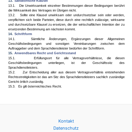
13.
Salvatorische Klausel
13.1.
Die Unwirksamkeit einzelner Bestimmungen dieser Bedingungen berührt
die Wirksamkeit des Vertrages im Übrigen nicht.
13.2.
Sollte eine Klausel unwirksam oder undurchsetzbar sein oder werden,
verpflichten sich beide Parteien, diese durch eine rechtlich zulässige, wirksame
und durchsetzbare Klausel zu ersetzen, die der wirtschaftlichen Intention der zu
ersetzenden Bestimmung am nächsten kommt.
14.
Schriftform
14.1.
Sämtliche Änderungen, Ergänzungen dieser Allgemeinen
Geschäftsbedingungen und sonstigen Vereinbarungen zwischen dem
Auftraggeber und dem Sprachdienstleister bedürfen der Schriftform.
15.
Anwendbares Recht und Gerichtsstand
15.1.
Erfüllungsort für alle Vertragsverhältnisse, die diesen
Geschäftsbedingungen unterliegen, ist der Geschäftssitz des
Sprachdienstleisters.
15.2.
Zur Entscheidung aller aus diesem Vertragsverhältnis entstehenden
Rechtsstreitigkeiten ist das am Sitz des Sprachdienstleisters sachlich zuständige
Gericht örtlich zuständig
.
15.3.
Es gilt österreichisches Recht.
Kontakt
Datenschutz