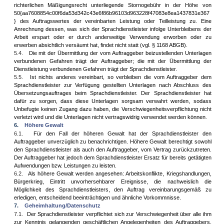
richterlichen Mäßigungsrecht unterliegende Stornogebühr in der Höhe von
50{aa7608854c00f6da53d342c43e6f86b96103d963228f47083e8ea1437831e367
} des Auftragswertes der vereinbarten Leistung oder Teilleistung zu. Eine
Anrechnung dessen, was sich der Sprachdienstleister infolge Unterbleibens der
Arbeit erspart oder er durch anderweitige Verwendung erworben oder zu
erwerben absichtlich versäumt hat, findet nicht statt (vgl. § 1168 ABGB).
5.4.
Die mit der Übermittlung der vom Auftraggeber beizustellenden Unterlagen
verbundenen Gefahren trägt der Auftraggeber; die mit der Übermittlung der
Dienstleistung verbundenen Gefahren trägt der Sprachdienstleister.
5.5.
Ist nichts anderes vereinbart, so verbleiben die vom Auftraggeber dem
Sprachdienstleister zur Verfügung gestellten Unterlagen nach Abschluss des
Übersetzungsauftrages beim Sprachdienstleister. Der Sprachdienstleister hat
dafür zu sorgen, dass diese Unterlagen sorgsam verwahrt werden, sodass
Unbefugte keinen Zugang dazu haben, die Verschwiegenheitsverpflichtung nicht
verletzt wird und die Unterlagen nicht vertragswidrig verwendet werden können
.
6.
Höhere Gewalt
6.1.
Für den Fall der höheren Gewalt hat der Sprachdienstleister den
Auftraggeber unverzüglich zu benachrichtigen. Höhere Gewalt berechtigt sowohl
den Sprachdienstleister als auch den Auftraggeber, vom Vertrag zurückzutreten.
Der Auftraggeber hat jedoch dem Sprachdienstleister Ersatz für bereits getätigten
Aufwendungen bzw. Leistungen zu leisten.
6.2.
Als höhere Gewalt werden angesehen: Arbeitskonflikte, Kriegshandlungen,
Bürgerkrieg, Eintritt unvorhersehbarer Ereignisse, die nachweislich die
Möglichkeit des Sprachdienstleisters, den Auftrag vereinbarungsgemäß zu
erledigen, entscheidend beeinträchtigen und ähnliche Vorkommnisse.
7.
Geheimhaltung/Datenschutz
7.1.
Der Sprachdienstleister verpflichtet sich zur Verschwiegenheit über alle ihm
zur Kenntnis gelangenden geschäftlichen Angelegenheiten des Auftraggebers,